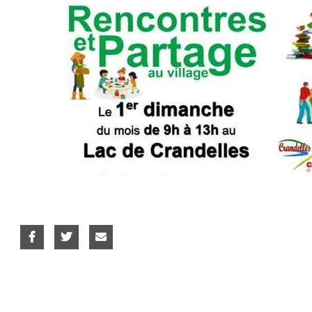
contemporaine
Horaires et contact
Guitare adulte
Charte d'utilisation Facebook et
Guitare enfant
Instagram
Tricot
Politique de Protection de
l'Enfance
La pause des Parents
Zumba adulte
Numérique