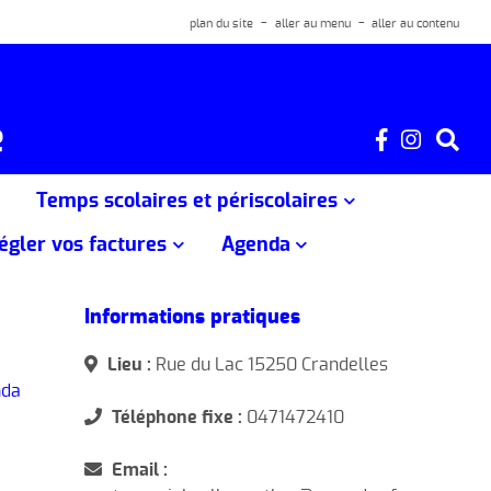
plan du site
aller au menu
aller au contenu
e
Temps scolaires et périscolaires
régler vos factures
Agenda
mercredis
Ecole de Crandelles
OE
Agenda
vacances
Ecole de Jussac
Informations pratiques
Ecole de Laroquevieille
vacances
Lieu :
Rue du Lac 15250 Crandelles
Ecole de Marmanhac
nda
Téléphone fixe :
0471472410
Ecole de Naucelles
nces d'été
Email :
Ecole de Reilhac
vacances