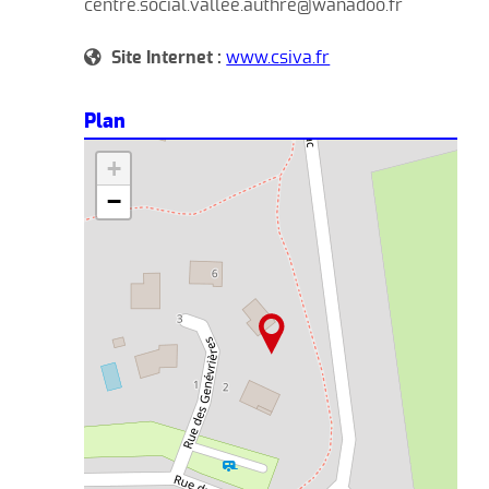
centre.social.vallee.authre@wanadoo.fr
Site Internet :
www.csiva.fr
Plan
+
−