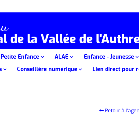
au
l de la Vallée de l'Authr
Petite Enfance
ALAE
Enfance - Jeunesse
s
Conseillère numérique
Lien direct pour 
vités
Le Relais Petite Enfance
ALAE Ecole de Naucelles
Accueil de Loisirs des 
t tarifs
s ponctuels
Conseillère numérique au Centre
Lien direct vers IN
Prêts aux Assistantes
ALAE "Les Gambadous"
Accueil de Loisirs des 
Social
Maternelles
Marmanhac-Laroquevieille
d'hiver
 Cap Bien-être
Activités numériques sur les
La structure Multi-Accueil "Les
Accueil de Loisirs des 
ions intergénérationnelles
secteurs du centre social
Pitious"
de printemps
Retour à l'age
éveil
 jeux de société
Le Relais Petite Enfance durant la
Accueil de Loisirs vaca
période Covid-19
se
Accueil de Loisirs des 