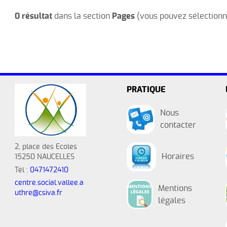
contemporaine
Horaires et contact
0 résultat
dans la section
Pages
(vous pouvez sélectionne
Guitare adulte
Charte d'utilisation Facebook et
Guitare enfant
Instagram
Tricot
Politique de Protection de
l'Enfance
La pause des Parents
PRATIQUE
Zumba adulte
Nous
contacter
Numérique
2, place des Ecoles
Horaires
15250 NAUCELLES
Tél :
0471472410
centre.social.vallee.a
Mentions
uthre@csiva.fr
légales