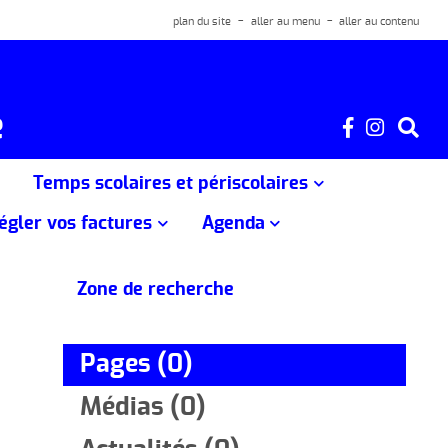
plan du site
aller au menu
aller au contenu
e
Temps scolaires et périscolaires
régler vos factures
Agenda
mercredis
Ecole de Crandelles
OE
Agenda
vacances
Ecole de Jussac
Zone de recherche
Ecole de Laroquevieille
vacances
Ecole de Marmanhac
Pages (0)
Ecole de Naucelles
nces d'été
Médias (0)
Ecole de Reilhac
vacances