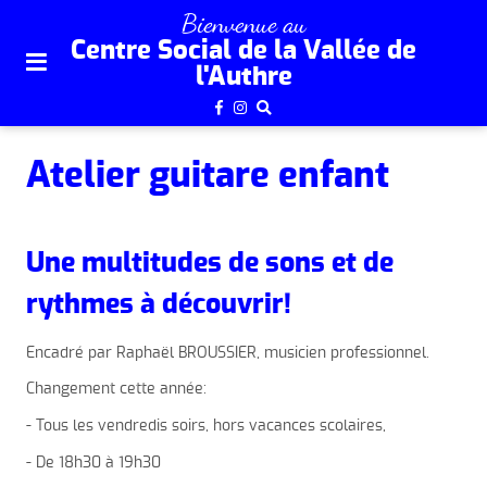
plan
Bienvenue au
du
Centre Social de la Vallée de
site
l'Authre
aller
au
menu
Atelier guitare enfant
aller au
contenu
Une multitudes de sons et de
rythmes à découvrir!
Encadré par Raphaël BROUSSIER, musicien professionnel.
Changement cette année:
- Tous les vendredis soirs, hors vacances scolaires,
- De 18h30 à 19h30