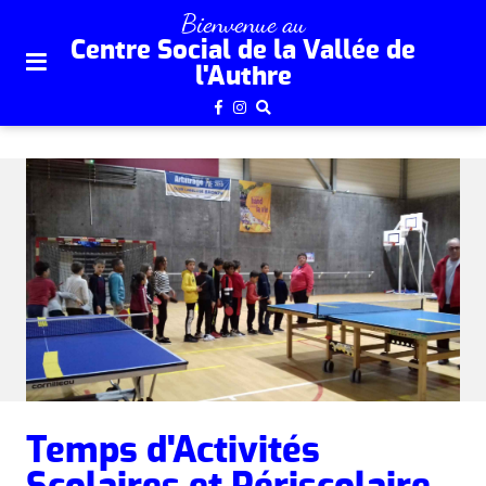
plan
Bienvenue au
du
Centre Social de la Vallée de
site
l'Authre
aller
au
menu
aller au
contenu
Temps d'Activités