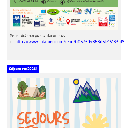
Pour télécharger le livret, c'est
ici:
https://www.calameo.com/read/0067304868d6b46183b19
Séjours été 2026!